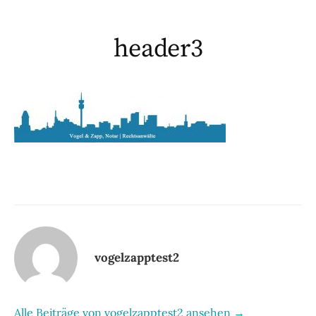
header3
vogelzapptest2
Alle Beiträge von vogelzapptest2 ansehen →