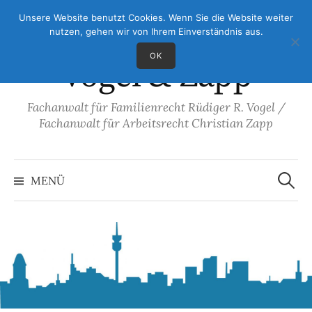
Springe
Unsere Website benutzt Cookies. Wenn Sie die Website weiter
Rechtsanwälte
zum
nutzen, gehen wir von Ihrem Einverständnis aus.
Inhalt
OK
Vogel & Zapp
Fachanwalt für Familienrecht Rüdiger R. Vogel /
Fachanwalt für Arbeitsrecht Christian Zapp
Suche
nach:
MENÜ