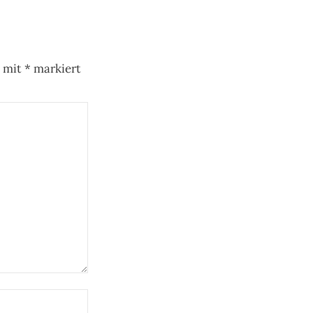
d mit
*
markiert