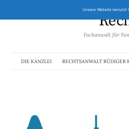
Springe
Unsere Website benutzt C
zum
Rech
Inhalt
Fachanwalt für Fam
DIE KANZLEI
RECHTSANWALT RÜDIGER R