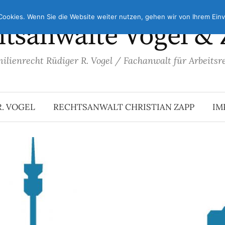
ookies. Wenn Sie die Website weiter nutzen, gehen wir von Ihrem Einv
tsanwälte Vogel &
ilienrecht Rüdiger R. Vogel / Fachanwalt für Arbeitsr
. VOGEL
RECHTSANWALT CHRISTIAN ZAPP
IM